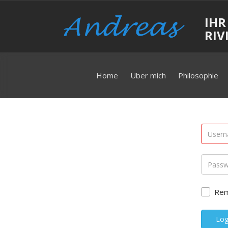
IHR
RIV
Home
Über mich
Philosophie
Re
Log